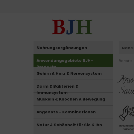
Nahrungsergänzungen
Nahr
Anwendungsgebiete BJH-
Startseite
Produkte
Gehirn & Herz & Nervensystem
Anwe
Darm & Bakterien &
Saue
Immunsystem
Muskeln & Knochen & Bewegung
Angebote - Kombinationen
Natur & Schönheit für Sie & Ihn