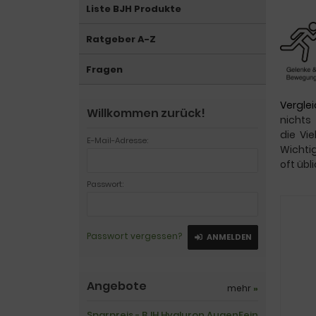
Liste BJH Produkte
Ratgeber A-Z
Fragen
Vergle
Willkommen zurück!
nichts
die Vi
E-Mail-Adresse:
Wichti
oft übl
Passwort:
Passwort vergessen?
ANMELDEN
Angebote
mehr
»
Sparpreis - BJH Hyaluron AugenFein