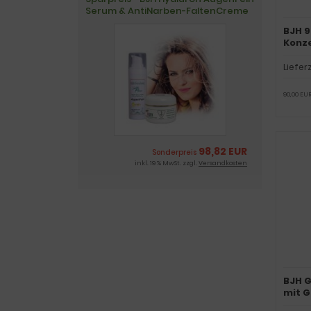
Serum & AntiNarben-FaltenCreme
BJH 
Konze
Beere
Liefer
90,00 EUR
98,82 EUR
Sonderpreis
inkl. 19 % MwSt. zzgl.
Versandkosten
BJH G
mit G
Energ