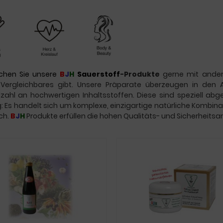
ichen Sie unsere
B
J
H
Sauerstoff
-Produkte
gerne mit andere
 Vergleichbares gibt. Unsere
Präparate überzeugen in den 
elzahl an hochwertigen Inhaltsstoffen. Diese sind speziell a
g: Es handelt sich um komplexe, einzigartige natürliche Kombin
ich.
B
J
H
Produkte erfüllen die hohen Qualitäts- und Sicherheits