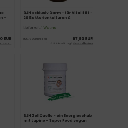
me
BJH exklusiv Darm - für Vitalität -
n -
20 Bakterienkulturen &
Immunsystem
Lieferzeit:
1 Woche
0 EUR
67,90 EUR
205,76 EUR pro 1 Kg
ndkosten
inkl. 19 % MwSt. zzgl.
Versandkosten
BJH ZellQuelle - ein Energieschub
mit Lupine - Super Food vegan