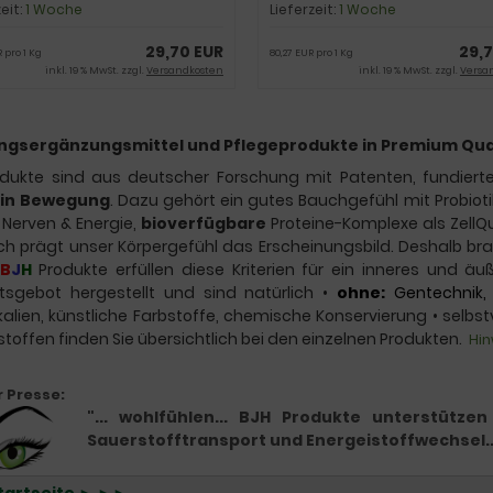
zeit:
1 Woche
Lieferzeit:
1 Woche
29,70 EUR
29,
 pro 1 Kg
80,27 EUR pro 1 Kg
inkl. 19 % MwSt. zzgl.
Versandkosten
inkl. 19 % MwSt. zzgl.
Versa
gsergänzungsmittel und Pflegeprodukte in Premium Quali
odukte
sind aus deutscher Forschung mit Patenten, fundiert
 in
Bewegung
. Dazu gehört ein gutes Bauchgefühl mit Probiot
 Nerven & Energie,
bioverfügbare
Proteine-Komplexe als ZellQue
ich prägt unser Körpergefühl das Erscheinungsbild. Deshalb br
B
J
H
Produkte erfüllen diese Kriterien für ein inneres und 
itsgebot hergestellt und sind natürlich
•
ohne:
Gentechnik, 
alien, künstliche Farbstoffe, chemische Konservierung
•
selbst
stoffen finden Sie übersichtlich bei den einzelnen Produkten.
Hi
r Presse:
"... wohlfühlen... BJH Produkte unterstütz
Sauerstofftransport und Energeistoffwechsel...
Startseite ► ►►