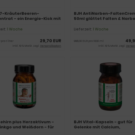
97-KräuterBeeren-
BJH AntiNarben-FaltenCre
ntrat - ein Energie-Kick mit
50ml glättet Falten & Narbe
nkraft
Hyaluron
zeit:
1 Woche
Lieferzeit:
1 Woche
29,70 EUR
49,9
 pro 1 liter
998,00 EUR pro 1000 ml
inkl. 19 % MwSt. zzgl.
Versandkosten
inkl. 19 % MwSt. zzgl.
Versa
ehirn plus Herzaktivum -
BJH Vital-Kapseln - gut für
inkgo und Weißdorn - für
Gelenke mit Calcium,
ie
Beweglichkeit, Energie