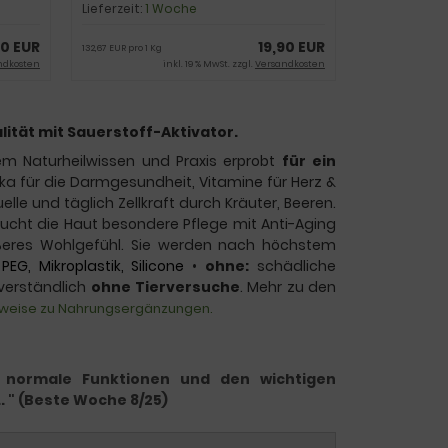
Lieferzeit:
1 Woche
70 EUR
19,90 EUR
132,67 EUR pro 1 Kg
ndkosten
inkl. 19 % MwSt. zzgl.
Versandkosten
tät mit Sauerstoff-Aktivator.
em Naturheilwissen und Praxis erprobt
für ein
ika für die Darmgesundheit, Vitamine für Herz &
lle und täglich Zellkraft durch Kräuter, Beeren.
aucht die Haut besondere Pflege mit Anti-Aging
äußeres Wohlgefühl. Sie werden nach höchstem
PEG, Mikroplastik, Silicone
•
ohne:
schädliche
verständlich
ohne Tierversuche
. Mehr zu den
nweise zu Nahrungsergänzungen.
en normale Funktionen und den wichtigen
 " (Beste Woche 8/25)