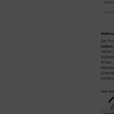
Liefer
79,84 EUR
Nahrun
Die Pr
Leben
Gehirn,
Äußerl
Effekt.
Reinhe
Chemik
Inhalts
Aus de
zur 