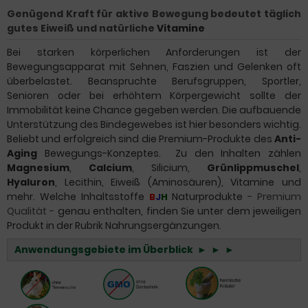
Genügend Kraft für aktive Bewegung bedeutet täglich
gutes Eiweiß und natürliche
Vitamine
Bei starken körperlichen Anforderungen ist der
Bewegungsapparat mit Sehnen, Faszien und Gelenken oft
überbelastet. Beanspruchte Berufsgruppen, Sportler,
Senioren oder bei erhöhtem Körpergewicht sollte der
Immobilität keine Chance gegeben werden. Die aufbauende
Unterstützung des Bindegewebes ist hier besonders wichtig.
Beliebt und erfolgreich sind die Premium-Produkte des
Anti-
Aging
Bewegungs-Konzeptes. Zu den Inhalten zählen
Magnesium
,
Calcium
, Silicium,
Grünlippmuschel
,
Hyaluron
, Lecithin, Eiweiß (Aminosäuren), Vitamine und
mehr. Welche Inhaltsstoffe
Naturprodukte
-
Premium
B
J
H
Qualität -
genau enthalten, finden Sie unter dem jeweiligen
Produkt in der Rubrik
Nahrungsergänzungen
.
Anwendungsgebiete im Überblick ► ► ►