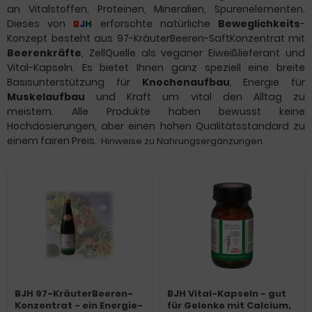
an Vitalstoffen, Proteinen, Mineralien, Spurenelementen.
Dieses von
erforschte natürliche
Beweglichkeit
s
-
B
J
H
Konzept besteht aus 97-KräuterBeeren-SaftKonzentrat mit
Beerenkräfte
, ZellQuelle als veganer Eiweißlieferant und
Vital-Kapseln. Es bietet Ihnen ganz speziell eine breite
Basisunterstützung für
Knochenaufbau
, Energie für
Muskelaufbau
und Kraft um vital den Alltag zu
meistern.
Alle Produkte haben bewusst keine
Hochdosierungen, aber einen hohen Qualitätsstandard zu
einem fairen Preis
.
Hinweise zu Nahrungsergänzungen
.
BJH 97-KräuterBeeren-
BJH Vital-Kapseln - gut
Konzentrat - ein Energie-
für Gelenke mit Calcium,