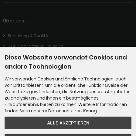
Über uns ...
Forschung & Qualität
AGB & gesetzliche Hinweise
Diese Webseite verwendet Cookies und
Impressum
andere Technologien
Privatsphäre & Datenschutz
Wir verwenden Cookies und ähnliche Technologien, auch
von Drittanbietern, um die ordentliche Funktionsweise der
Kontakt
Website zu gewährleisten, die Nutzung unseres Angebotes
zu analysieren und Ihnen ein bestmögliches
Einkaufserlebnis bieten zu können. Weitere Informationen
Bestellungen/Beratung
finden Sie in unserer Datenschutzerklärung.
(049) 5044 882147-4
ALLE AKZEPTIEREN
info@bjh24.de