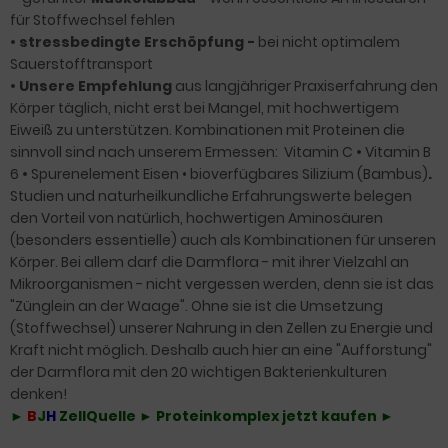
für Stoffwechsel fehlen
•
stressbedingte Erschöpfung -
bei nicht optimalem
Sauerstofftransport
•
Unsere Empfehlung
aus langjähriger Praxiserfahrung den
Körper täglich, nicht erst bei Mangel, mit hochwertigem
Eiweiß zu unterstützen. Kombinationen mit Proteinen die
sinnvoll sind nach unserem Ermessen:
Vitamin C
•
Vitamin B
6
•
Spurenelement Eisen
• bioverfügbares Silizium (Bambus)
.
Studien und naturheilkundliche Erfahrungswerte belegen
den Vorteil von natürlich, hochwertigen Aminosäuren
(besonders essentielle) auch als Kombinationen für unseren
Körper. Bei allem darf die Darmflora - mit ihrer Vielzahl an
Mikroorganismen - nicht vergessen werden, denn sie ist das
"Zünglein an der Waage". Ohne sie ist die Umsetzung
(Stoffwechsel) unserer Nahrung in den Zellen zu Energie und
Kraft nicht möglich. Deshalb auch hier an eine "Aufforstung"
der Darmflora mit den 20 wichtigen Bakterienkulturen
denken!
►
B
J
H
ZellQuelle ► Proteinkomplex jetzt kaufen ►