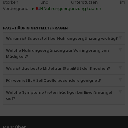
stärken und unterstützen im
Vordergrund .
►
B
J
H
Nahrungsergänzung kaufen
FAQ - HÄUFIG GESTELLTE FRAGEN
Warum ist Sauerstoff bei Nahrungsergänzung wichtig?
Welche Nahrungsergänzung zur Verringerung von
Müdigkeit?
Was ist das beste Mittel zur Stabilität der Knochen?
Für wen ist BJH ZellQuelle besonders geeignet?
Welche Symptome treten häufiger bei Eiweißmangel
auf?
Mehr über...