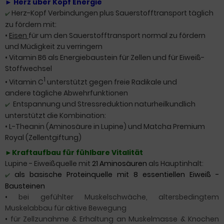
► Herz über Kopf Energie
Herz-Kopf Verbindungen plus Sauerstofftransport täglich
✔️
zu fördern mit:
•
Eisen
für um den Sauerstofftransport normal zu fördern
und Müdigkeit zu verringern
•
Vitamin B6 als Energiebaustein für Zellen und für Eiweiß-
Stoffwechsel
1
•
Vitamin C
unterstützt gegen freie Radikale und
andere tägliche Abwehrfunktionen
Entspannung und Stressreduktion naturheilkundlich
✔️
unterstützt die Kombination:
•
L-Theanin (Aminosäure in Lupine) und
Matcha Premium
Royal
(Zellentgiftung)
►
Kraftaufbau für fühlbare Vitalität
Lupine - Eiweißquelle mit
21 Aminosäuren
als Hauptinhalt
:
als basische Proteinquelle mit 8 essentiellen Eiweiß -
✔️
Bausteinen
•
bei gefühlter Muskelschwäche, altersbedingtem
Muskelabbau
für aktive Bewegung
•
für Zellzunahme & Erhaltung an Muskelmasse & Knochen