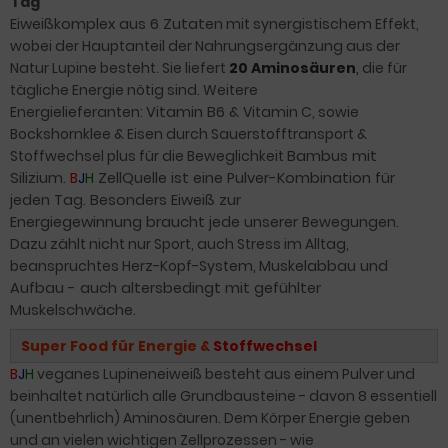
Tag
Eiweißkomplex aus 6 Zutaten
mit synergistischem Effekt,
wobei der Hauptanteil der Nahrungsergänzung aus der
Natur Lupine besteht. Sie liefert
20
Aminosäuren
,
die für
tägliche Energie nötig sind. Weitere
Energielieferanten:
Vitamin B6 &
Vitamin C, sowie
Bockshornklee & Eisen durch Sauerstofftransport &
Stoffwechsel plus für die Beweglichkeit
Bambus mit
Silizium.
B
J
H
ZellQuelle ist eine Pulver-Kombination für
jeden Tag. Besonders Eiweiß zur
Energiegewinnung braucht jede unserer
Bewegungen.
Dazu zählt nicht nur Sport, auch Stress im Alltag,
beanspruchtes Herz-Kopf-System,
Muskelabbau und
Aufbau - auch altersbedingt mit gefühlter
Muskelschwäche.
Super Food für Energie &
Stoffwechsel
B
J
H
veganes Lupineneiweiß besteht
aus einem Pulver und
beinhaltet natürlich alle Grundbausteine - davon 8 essentiell
(unentbehrlich) Aminosäuren. Dem Körper Energie geben
und an vielen wichtigen Zellprozessen - wie