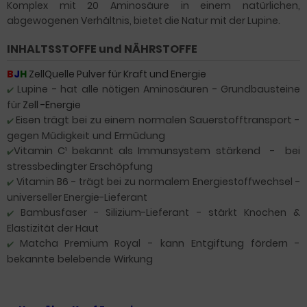
Komplex mit 20 Aminosäure in einem natürlichen,
abgewogenen Verhältnis, bietet die Natur mit der Lupine.
INHALTSSTOFFE und NÄHRSTOFFE
B
J
H
ZellQuelle Pulver für Kraft und Energie
Lupine - hat alle nötigen Aminosäuren - Grundbausteine
✔️
für
Zell -Energie
Eisen t
rägt bei zu einem normalen Sauerstofftransport -
✔️
gegen Müdigkeit und Ermüdung
Vitamin C¹ bekannt als Immunsystem stärkend - bei
✔️
stressbedingter Erschöpfung
Vitamin B6 - trägt bei zu normalem Energiestoffwechsel -
✔️
universeller Energie-Lieferant
Bambusfaser - Silizium-Lieferant - stärkt Knochen &
✔️
Elastizität der Haut
Matcha Premium Royal
- kann Entgiftung fördern -
✔️
bekannte belebende Wirkung