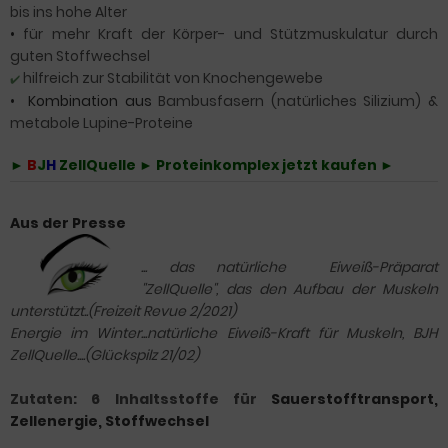
bis ins hohe Alter
•
für mehr Kraft der Körper- und Stützmuskulatur durch
guten Stoffwechsel
hilfreich zur Stabilität von Knochengewebe
✔️
• Kombination aus
Bambusfasern (natürliches Silizium) &
metabole Lupine-Proteine
►
B
J
H
ZellQuelle ► Proteinkomplex jetzt kaufen ►
Aus der Presse
... das natürliche Eiweiß-Präparat
"ZellQuelle", das den Aufbau der Muskeln
unterstützt..(Freizeit Revue 2/2021)
Energie im Winter...natürliche Eiweiß-Kraft für Muskeln, BJH
ZellQuelle....(Glückspilz 21/02)
Zutaten: 6 Inhaltsstoffe für
Sauerstofftransport,
Zellenergie, Stoffwechsel