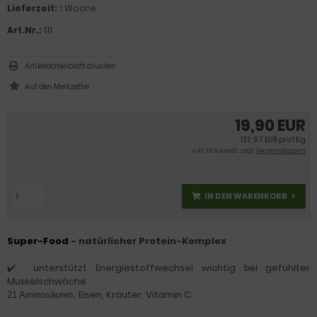
Lieferzeit:
1 Woche
Art.Nr.:
111
Artikeldatenblatt drucken
19,90 EUR
132,67 EUR pro 1 Kg
inkl. 19 % MwSt. zzgl.
Versandkosten
IN DEN WARENKORB
Super-Food
- natürlicher Protein-Komplex
unterstützt Energiestoffwechsel
wichtig
ei gefühlter
✔️
b
Muskelschwäche
Eisen, Kräuter, Vitamin C
21 Aminosäuren,