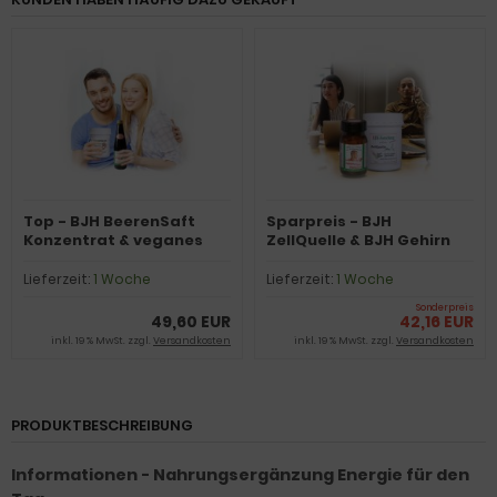
Top - BJH BeerenSaft
Sparpreis - BJH
Konzentrat & veganes
ZellQuelle & BJH Gehirn
Eiweiß ZellQuelle für Kraft
plus Herzaktivum
Kapseln
Lieferzeit:
1 Woche
Lieferzeit:
1 Woche
Sonderpreis
49,60 EUR
42,16 EUR
inkl. 19 % MwSt. zzgl.
Versandkosten
inkl. 19 % MwSt. zzgl.
Versandkosten
PRODUKTBESCHREIBUNG
Informationen - Nahrungsergänzung Energie für den