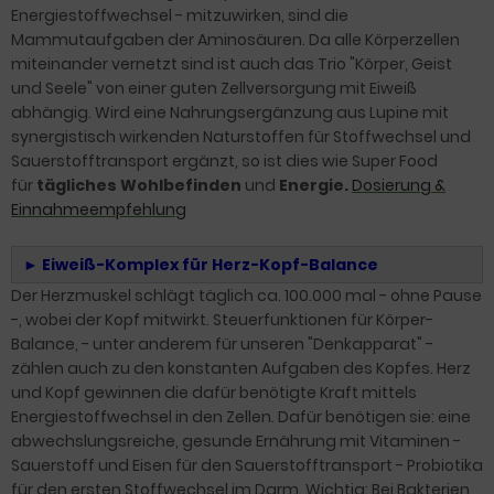
Energiestoffwechsel - mitzuwirken, sind die
Mammutaufgaben der Aminosäuren. Da alle Körperzellen
miteinander vernetzt sind ist auch das Trio "Körper, Geist
und Seele" von einer guten Zellversorgung mit Eiweiß
abhängig. Wird eine Nahrungsergänzung aus Lupine mit
synergistisch wirkenden Naturstoffen für Stoffwechsel und
Sauerstofftransport ergänzt, so ist dies wie Super Food
für
tägliches Wohlbefinden
und
Energie.
Dosierung &
Einnahmeempfehlung
►
Eiweiß-Komplex für
Herz-Kopf-Balance
Der Herzmuskel schlägt täglich ca. 100.000 mal - ohne Pause
-, wobei der Kopf mitwirkt. Steuerfunktionen für Körper-
Balance, - unter anderem für unseren "Denkapparat" -
zählen auch zu den konstanten Aufgaben des Kopfes. Herz
und Kopf gewinnen die dafür benötigte Kraft mittels
Energiestoffwechsel in den Zellen.
Dafür benötigen sie: eine
abwechslungsreiche, gesunde Ernährung mit Vitaminen -
Sauerstoff und Eisen für den Sauerstofftransport - Probiotika
für den ersten Stoffwechsel im Darm. Wichtig: Bei Bakterien