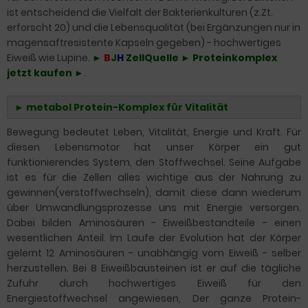
ist entscheidend die Vielfalt der Bakterienkulturen (z.Zt.
erforscht 20) und die Lebensqualität (bei Ergänzungen nur in
magensaftresistente Kapseln gegeben) - hochwertiges
Eiweiß wie Lupine.
►
B
J
H
ZellQuelle ► Proteinkomplex
jetzt kaufen ►
.
►
metabol Protein-Komplex für Vitalität
Bewegung bedeutet Leben, Vitalität, Energie und Kraft.
Für
diesen Lebensmotor hat unser Körper ein gut
funktionierendes System,
den Stoffwechsel. Seine Aufgabe
ist es für die Zellen alles wichtige aus der Nahrung zu
gewinnen(verstoffwechseln), damit diese dann wiederum
über Umwandlungsprozesse uns mit Energie versorgen.
Dabei bilden Aminosäuren - Eiweißbestandteile - einen
wesentlichen Anteil. Im Laufe der Evolution hat der Körper
gelernt 12 Aminosäuren - unabhängig vom Eiweiß - selber
herzustellen. Bei 8 Eiweißbausteinen ist er auf die tägliche
Zufuhr durch hochwertiges Eiweiß für den
Energiestoffwechsel angewiesen, Der ganze Protein-