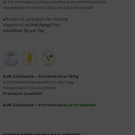
für normalen Aufbau von Knochen und Muskulatur
✔️
essentielle Proteine & Silizium & Bambusfaser
✔️
Kombi mit synergistischer Wirkung
abgestimmt auf
Anti-Aging
-Effekt
empfohlen 5g pro Tag
B
J
H
ZellQuelle - ProteinPulver 150g
kraftvolle Proteinquelle für den Tag
hergestellt in Deutschland
Premium Qualität
B
J
H
ZellQuelle - ProteinPulver
jetzt kaufen
KUNDEN HABEN HÄUFIG DAZU GEKAUFT