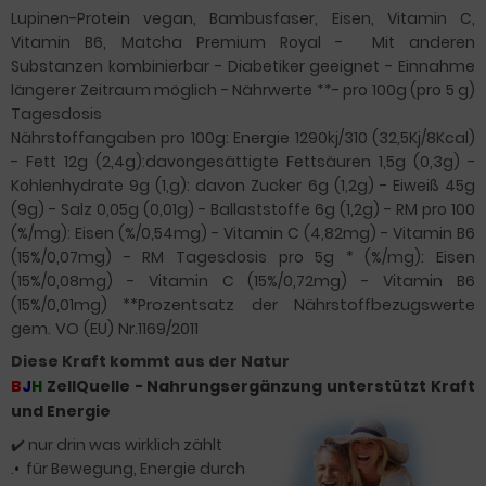
Lupinen-Protein vegan, Bambusfaser, Eisen, Vitamin C,
Vitamin B6, Matcha Premium Royal -
Mit anderen
Substanzen kombinierbar - Diabetiker geeignet - Einnahme
längerer Zeitraum möglich - Nährwerte **- pro 100g (pro 5 g)
Tagesdosis
Nährstoffangaben pro 100g: Energie 1290kj/310 (32,5Kj/8Kcal)
- Fett 12g (2,4g):davongesättigte Fettsäuren 1,5g (0,3g) -
Kohlenhydrate 9g (1,g): davon Zucker 6g (1,2g) - Eiweiß 45g
(9g) - Salz 0,05g (0,01g) - Ballaststoffe 6g (1,2g) - RM pro 100
(%/mg): Eisen (%/0,54mg) - Vitamin C (4,82mg) - Vitamin B6
(15%/0,07mg) - RM Tagesdosis pro 5g * (%/mg): Eisen
(15%/0,08mg) - Vitamin C (15%/0,72mg) - Vitamin B6
(15%/0,01mg)
**Prozentsatz der Nährstoffbezugswerte
gem. VO (EU) Nr.1169/2011
Diese Kraft kommt aus der Natur
B
J
H
ZellQuelle
- Nahrungsergänzung unterstützt Kraft
und Energie
✔️
nur drin was wirklich zählt
.
•
für Bewegung, Energie durch