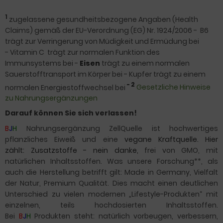
1
zugelassene gesundheitsbezogene Angaben (Health
Claims) gemäß der EU-Verordnung (EG) Nr. 1924/2006 -
B6
trägt zur Verringerung von Müdigkeit und Ermüdung bei
-
Vitamin C trägt zur normalen Funktion des
Immunsystems bei -
Eisen
trägt zu einem normalen
Sauerstofftransport im Körper bei - Kupfer trägt zu einem
- 2
normalen Energiestoffwechsel bei
Gesetzliche Hinweise
zu Nahrungsergänzungen
Darauf können Sie sich verlassen!
B
J
H
Nahrungsergänzung ZellQuelle ist hochwertiges
pflanzliches Eiweiß und eine
vegane Kraftquelle. Hier
zählt: Zusatzstoffe - nein danke,
frei von GMO, mit
natürlichen Inhaltsstoffen. Was unsere Forschung**, als
auch die Herstellung betrifft gilt: Made in Germany, Vielfalt
der Natur, Premium Qualität. Dies macht einen deutlichen
Unterschied zu vielen modernen „Lifestyle-Produkten“ mit
einzelnen, teils hochdosierten Inhaltsstoffen.
Bei
B
J
H
Produkten steht: natürlich vorbeugen, verbessern,