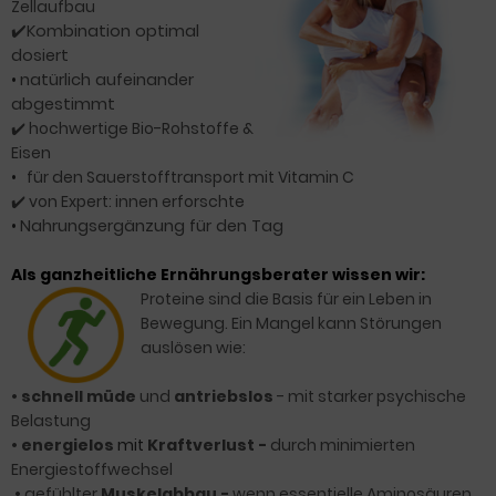
Zellaufbau
✔️Kombination optimal
dosiert
•
natürlich aufeinander
abgestimmt
✔️ hochwertige Bio-Rohstoffe &
Eisen
•
für den Sauerstofftransport mit Vitamin C
✔️
von Expert: innen erforscht
e
•
Nahrungsergänzung für den Tag
Als ganzheitliche Ernährungsberater wissen wir:
Proteine sind die Basis für ein Leben in
Bewegung. Ein Mangel kann Störungen
auslösen wie:
•
schnell müde
und
antriebslos
- mit starker psychische
Belastung
•
energielos
mit
Kraftverlust -
durch minimierten
Energiestoffwechsel
•
gefühlter
Muskelabbau -
wenn essentielle Aminosäuren