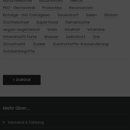
Naturheilkunde
Naturwissen
Nektar
PEG - Gentechnik
Probiotika
Resonanzen
Rotalge - mit Carrageen
Sauerstoff
Selen
Silizium
Stoffwechsel
Super Food
Tierversuche
vegan-vegetarisch
Viren
Vitalität
Vitamine
Vitaminsaft forte
Wasser
Zellschutz
Zink
Zitrusfrucht
Zucker
Zusatzstoffe -Konservierung
Zutatenbegriffe
ZURÜCK
Mehr über...
Versand & Zahlung