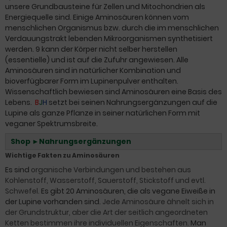
unsere Grundbausteine für Zellen und Mitochondrien als
Energiequelle sind. Einige Aminosäuren können vom
menschlichen Organismus bzw. durch die im menschlichen
Verdauungstrakt lebenden Mikroorganismen synthetisiert
werden. 9 kann der Körper nicht selber herstellen
(essentielle) und ist auf die Zufuhr angewiesen. Alle
Aminosäuren sind in natürlicher Kombination und
bioverfügbarer Form im Lupinenpulver enthalten.
Wissenschaftlich bewiesen sind Aminosäuren eine Basis des
Lebens.
B
J
H
setzt bei seinen Nahrungsergänzungen auf die
Lupine als ganze Pflanze in seiner natürlichen Form mit
veganer Spektrumsbreite.
Shop ►Nahrungsergänzungen
Wichtige Fakten zu Aminosäuren
Es sind
organische Verbindungen und bestehen aus
Kohlenstoff, Wasserstoff, Sauerstoff, Stickstoff und evtl.
Schwefel.
Es gibt 20 Aminosäuren, die als vegane Eiweiße in
der Lupine vorhanden sind.
Jede Aminosäure ähnelt sich in
der Grundstruktur, aber die Art der seitlich angeordneten
Ketten bestimmen ihre individuellen Eigenschaften.
Man