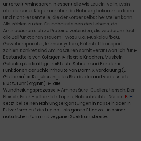
unterteilt Aminosären in essentielle wie
Leucin, Valin, Lysin
etc. die unser Körper nur über die Nahrung bekommen kann
und nicht-essentielle, die der Körper selbst herstellen kann.
Alle zählen zu den Grundbausteinen des Lebens, da
Aminosäuren sich zu Proteine verbinden, die wiederum fast
alle Zellfunktionen steuern - wozu u.a.
Muskelaufbau,
Gewebereparatur, Immunsystem, Nährstofftransport
zählen. Konkret sind Aminosäuren somit verantwortlich für
►
Bestandteile von Kollagen
► flexible Knochen, Muskeln,
Gelenke plus kräftige, reißfeste Sehnen und Bänder
►
Funktionen der Schleimhäute
von Darm & Verdauung (L-
Glutamin)
►
Regulierung des Blutdrucks und verbesserte
Blutzufuhr (Arginin).
►
alle
Wundheilungsprozesse.
►
Aminosäure-Quellen:
tierisch:
Eier,
Fleisch, Fisch - pflanzlich: Lupine, Hülsenfrüchte, Nüsse.
B
J
H
setzt bei seinen Nahrungsergänzungen in Kapseln oder in
Pulverform auf die Lupine - als ganze Pflanze - in seiner
natürlichen Form mit veganer Spektrumsbreite.