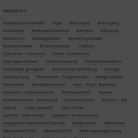
WISSEN A-Z
Ackerschachtelhalm
Alge
Aloe Vera
Anti-Aging
Antibiotka
Bakterienstämme
Bambus
Bärlauch
Beeren rot
Beweglichkeit
Bioverfügbarkeit
Bockshornklee
Brunnenkresse
Calcium
Curcumin - Curcuma
Darm - Darmflora
Darmgesundheit
Darmsanierung
Darmschleimhaut
Diabetiker geeignet
Einnahmeempfehlung
Energie
Erschöpfung
Flavonoide - Polyphenole
Ginkgo biloba
Glutenfrei
Grünlippmuschel
Herz - Kopf- Balance
Hyaluron - Hyaluronsäure
Immunsystem
Ingwer
Kohlenhydrate - Ernährung
Konzentration
Kräuter - Bio
Kupfer
Labor geprüft
laktosefrei
Lecithin - Zell-Power
Lupinen - Aminosäuren
magensaftresistente Kapseln
Magnesium
Mikrobiom
Mikronährstoffe
Mineralstoffe
Nahrungsergänzung