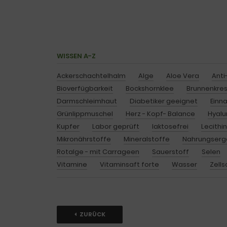
WISSEN A-Z
Ackerschachtelhalm
Alge
Aloe Vera
Anti
Bioverfügbarkeit
Bockshornklee
Brunnenkre
Darmschleimhaut
Diabetiker geeignet
Einn
Grünlippmuschel
Herz - Kopf- Balance
Hyalu
Kupfer
Labor geprüft
laktosefrei
Lecithi
Mikronährstoffe
Mineralstoffe
Nahrungserg
Rotalge - mit Carrageen
Sauerstoff
Selen
Vitamine
Vitaminsaft forte
Wasser
Zells
ZURÜCK