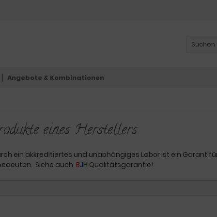
Angebote & Kombinationen
odukte eines Herstellers
h ein akkreditiertes und unabhängiges Labor ist ein Garant für
 bedeuten. Siehe auch
B
J
H
Qualitätsgarantie
!