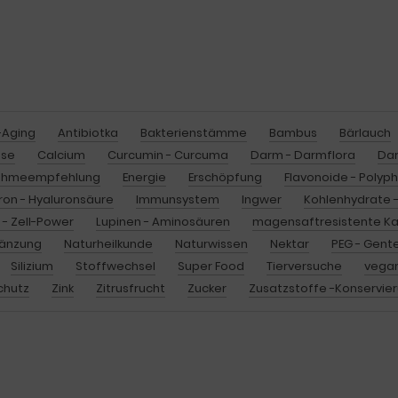
-Aging
Antibiotka
Bakterienstämme
Bambus
Bärlauch
sse
Calcium
Curcumin - Curcuma
Darm - Darmflora
Da
ahmeempfehlung
Energie
Erschöpfung
Flavonoide - Polyp
ron - Hyaluronsäure
Immunsystem
Ingwer
Kohlenhydrate -
n - Zell-Power
Lupinen - Aminosäuren
magensaftresistente Ka
änzung
Naturheilkunde
Naturwissen
Nektar
PEG - Gent
Silizium
Stoffwechsel
Super Food
Tierversuche
vegan
chutz
Zink
Zitrusfrucht
Zucker
Zusatzstoffe -Konservie