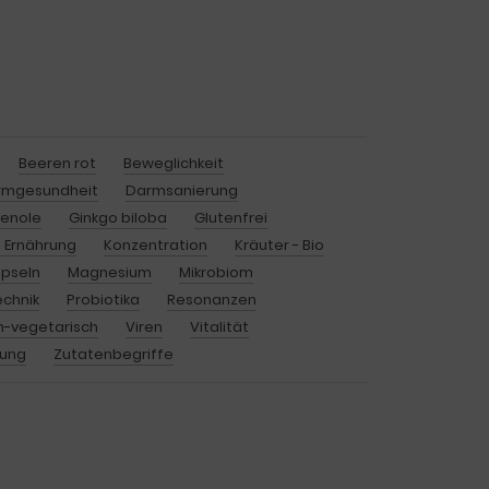
Beeren rot
Beweglichkeit
rmgesundheit
Darmsanierung
henole
Ginkgo biloba
Glutenfrei
 Ernährung
Konzentration
Kräuter - Bio
pseln
Magnesium
Mikrobiom
echnik
Probiotika
Resonanzen
-vegetarisch
Viren
Vitalität
rung
Zutatenbegriffe