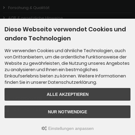
Forschung & Qualität
AGB & gesetzliche Hinweise
Diese Webseite verwendet Cookies und
Impressum
andere Technologien
Privatsphäre & Datenschutz
Wir verwenden Cookies und ähnliche Technologien, auch
von Drittanbietern, um die ordentliche Funktionsweise der
Kontakt
Website zu gewährleisten, die Nutzung unseres Angebotes
zu analysieren und Ihnen ein bestmögliches
Einkaufserlebnis bieten zu können. Weitere Informationen
Bestellungen/Beratung
finden Sie in unserer Datenschutzerklärung.
(049) 5044 882147-4
ALLE AKZEPTIEREN
info@bjh24.de
(049) 5044 8821476
NUR NOTWENDIGE
Einstellungen anpassen