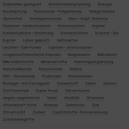
Diabetiker geeignet
Einnahmeempfehlung
Energie
Erschöpfung
Flavonoide - Polyphenole
Ginkgo biloba
Glutenfrei
Grünlippmuschel
Herz - Kopf- Balance
Hyaluron - Hyaluronsäure
Immunsystem
Ingwer
Kohlenhydrate - Ernährung
Konzentration
Kräuter - Bio
Kupfer
Labor geprüft
laktosefrei
Lecithin - Zell-Power
Lupinen - Aminosäuren
magensaftresistente Kapseln
Magnesium
Mikrobiom
Mikronährstoffe
Mineralstoffe
Nahrungsergänzung
Naturheilkunde
Naturwissen
Nektar
PEG - Gentechnik
Probiotika
Resonanzen
Rotalge - mit Carrageen
Sauerstoff
Selen
Silizium
Stoffwechsel
Super Food
Tierversuche
vegan-vegetarisch
Viren
Vitalität
Vitamine
Vitaminsaft forte
Wasser
Zellschutz
Zink
Zitrusfrucht
Zucker
Zusatzstoffe -Konservierung
Zutatenbegriffe