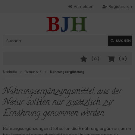
Anmelden
Registrieren
SUCHEN
(
0
)
(
0
)
Startseite
Wissen A-Z
Nahrungsergänzung
Nahrungsergänzungsmittel aus der
Natur sollten nur zusätzlich zur
Ernährung genommen werden
Nahrungsergänzungsmittel sollen die Ernährung ergänzen, um in
bestimmten Lebensabschnitten eine Unterversorgung zu