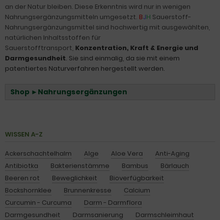
an der Natur bleiben. Diese Erkenntnis wird nur in wenigen
Nahrungsergänzungsmitteln umgesetzt.
B
J
H
Sauerstoff-
Nahrungsergänzungsmittel sind hochwertig mit ausgewählten,
natürlichen Inhaltsstoffen für
Sauerstofftransport,
Konzentration
,
Kraft & Energie
und
Darmgesundheit
.
Sie sind einmalig, da sie mit einem
patentiertes Naturverfahren hergestellt werden.
Shop ►Nahrungsergänzungen
WISSEN A-Z
Ackerschachtelhalm
Alge
Aloe Vera
Anti-Aging
Antibiotka
Bakterienstämme
Bambus
Bärlauch
Beeren rot
Beweglichkeit
Bioverfügbarkeit
Bockshornklee
Brunnenkresse
Calcium
Curcumin - Curcuma
Darm - Darmflora
Darmgesundheit
Darmsanierung
Darmschleimhaut