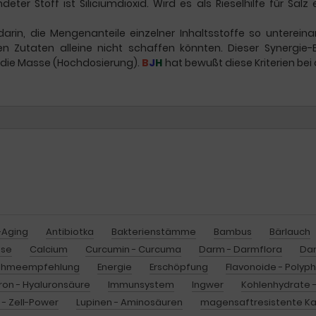
deter Stoff ist
Siliciumdioxid. Wird es als Rieselhilfe für Sal
 darin, die Mengenanteile einzelner Inhaltsstoffe so untere
en Zutaten alleine nicht schaffen könnten. Dieser Synergie
t die Masse (Hochdosierung).
B
J
H
hat bewußt diese Kriterien bei
-Aging
Antibiotka
Bakterienstämme
Bambus
Bärlauch
sse
Calcium
Curcumin - Curcuma
Darm - Darmflora
Da
ahmeempfehlung
Energie
Erschöpfung
Flavonoide - Polyp
ron - Hyaluronsäure
Immunsystem
Ingwer
Kohlenhydrate -
n - Zell-Power
Lupinen - Aminosäuren
magensaftresistente Ka