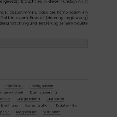
z eingesetzt, braucht es in dieser Funktion nicht
inander abzustimmen, dass die Kombination ein
-Effekt in einem Produkt (Nahrungsergänzung)
 der Erforschung und Herstellung seiner Produkte
Beeren rot
Beweglichkeit
rmgesundheit
Darmsanierung
henole
Ginkgo biloba
Glutenfrei
 Ernährung
Konzentration
Kräuter - Bio
pseln
Magnesium
Mikrobiom