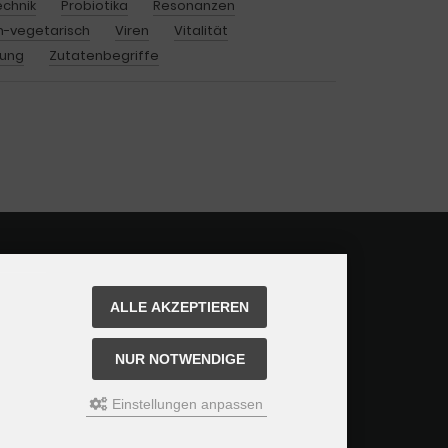
echnik
Probiotika
Resonanzen
-vegetarisch
Viren
Vitalität
rung
Zutatenbegriffe
ALLE AKZEPTIEREN
NUR NOTWENDIGE
Einstellungen anpassen