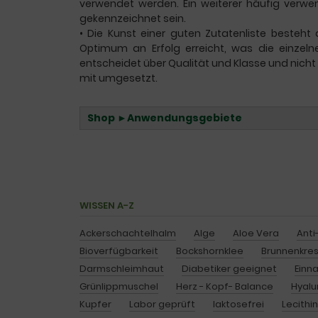
verwendet werden. Ein weiterer häufig verwen
gekennzeichnet sein.
•
Die Kunst einer guten Zutatenliste besteht
Optimum an Erfolg erreicht, was die einzeln
entscheidet über Qualität und Klasse und nich
mit umgesetzt.
Shop ►Anwendungsgebiete
WISSEN A-Z
Ackerschachtelhalm
Alge
Aloe Vera
Anti
Bioverfügbarkeit
Bockshornklee
Brunnenkre
Darmschleimhaut
Diabetiker geeignet
Einn
Grünlippmuschel
Herz - Kopf- Balance
Hyalu
Kupfer
Labor geprüft
laktosefrei
Lecithi