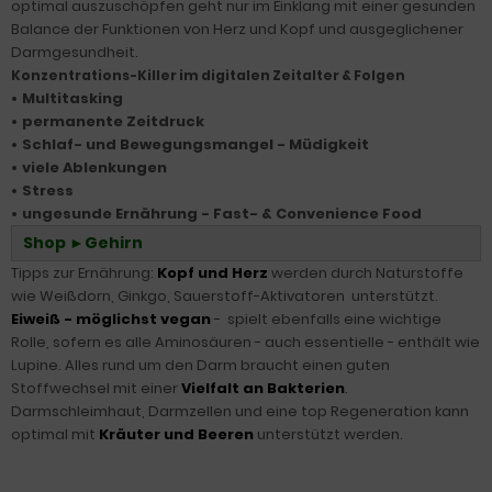
optimal auszuschöpfen geht nur im Einklang mit einer gesunden
Balance der Funktionen von Herz und Kopf und ausgeglichener
Darmgesundheit.
Konzentrations-Killer im digitalen Zeitalter & Folgen
Multitasking
•
permanente Zeitdruck
•
Schlaf- und Bewegungsmangel - Müdigkeit
•
viele Ablenkungen
•
Stress
•
ungesunde Ernährung - Fast- & Convenience Food
•
Shop ►Gehirn
Tipps zur Ernährung:
Kopf und Herz
werden durch Naturstoffe
wie Weißdorn, Ginkgo, Sauerstoff-Aktivatoren unterstützt.
Eiweiß - möglichst vegan
- spielt ebenfalls eine wichtige
Rolle, sofern es alle Aminosäuren - auch essentielle - enthält wie
Lupine. Alles rund um den Darm braucht einen guten
Stoffwechsel mit einer
Vielfalt an Bakterien
.
Darmschleimhaut, Darmzellen und eine top Regeneration kann
optimal mit
Kräuter und Beeren
unterstützt werden.