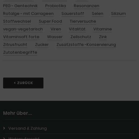
PEG - Gentechnik
Probiotika
Resonanzen
Rotalge - mit Carrageen
Sauerstoff
Selen
Silizium
Stoffwechsel
Super Food
Tierversuche
vegan-vegetarisch
Viren
Vitalität
Vitamine
Vitaminsaft forte
Wasser
Zellschutz
Zink
Zitrusfrucht
Zucker
Zusatzstoffe -Konservierung
Zutatenbegriffe
ZURÜCK
Mehr über...
Versand & Zahlung
Widerrufsrecht