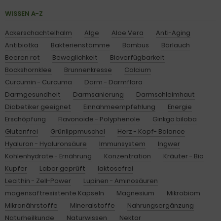
WISSEN A-Z
Ackerschachtelhalm
Alge
Aloe Vera
Anti-Aging
Antibiotka
Bakterienstämme
Bambus
Bärlauch
Beeren rot
Beweglichkeit
Bioverfügbarkeit
Bockshornklee
Brunnenkresse
Calcium
Curcumin - Curcuma
Darm - Darmflora
Darmgesundheit
Darmsanierung
Darmschleimhaut
Diabetiker geeignet
Einnahmeempfehlung
Energie
Erschöpfung
Flavonoide - Polyphenole
Ginkgo biloba
Glutenfrei
Grünlippmuschel
Herz - Kopf- Balance
Hyaluron - Hyaluronsäure
Immunsystem
Ingwer
Kohlenhydrate - Ernährung
Konzentration
Kräuter - Bio
Kupfer
Labor geprüft
laktosefrei
Lecithin - Zell-Power
Lupinen - Aminosäuren
magensaftresistente Kapseln
Magnesium
Mikrobiom
Mikronährstoffe
Mineralstoffe
Nahrungsergänzung
Naturheilkunde
Naturwissen
Nektar