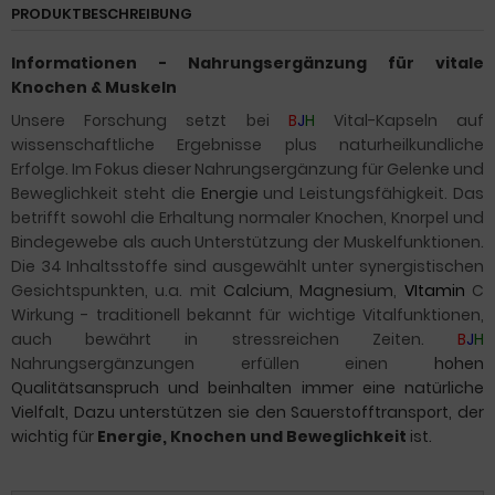
PRODUKTBESCHREIBUNG
Informationen -
Nahrungsergänzung
für vitale
Knochen & Muskeln
Unsere Forschung setzt bei
B
J
H
Vital-Kapseln auf
wissenschaftliche Ergebnisse plus naturheilkundliche
Erfolge. Im Fokus dieser Nahrungsergänzung für Gelenke und
Beweglichkeit steht die
Energie
und Leistungsfähigkeit. Das
betrifft sowohl die Erhaltung normaler Knochen, Knorpel und
Bindegewebe als auch Unterstützung der Muskelfunktionen.
Die 34 Inhaltsstoffe sind ausgewählt unter synergistischen
Gesichtspunkten, u.a. mit
Calcium
,
Magnesium
,
VItamin
C
Wirkung - traditionell bekannt für wichtige Vitalfunktionen,
auch bewährt in stressreichen Zeiten.
B
J
H
Nahrungsergänzungen erfüllen einen
hohen
Qualitätsanspruch und beinhalten immer eine natürliche
Vielfalt, Dazu unterstützen sie den Sauerstofftransport, der
wichtig für
Energie, Knochen und Beweglichkeit
ist.