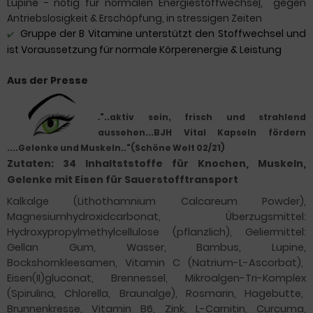
Lupine - nötig für normalen Energiestoffwechse
l
, gegen
Antriebslosigkeit & Erschöpfung, in stressigen Zeiten
Gruppe der B Vitamine unterstützt den Stoffwechsel und
✔️
ist Voraussetzung für normale Körperenergie & Leistung
Aus der Presse
.
"..aktiv sein, frisch und strahlend
aussehen...BJH Vital Kapseln fördern
....Gelenke und Muskeln.."
(Schöne Welt 02/21)
Zutaten: 34 Inhaltststoffe für Knochen, Muskeln,
Gelenke mit Eisen für Sauerstofftransport
Kalkalge (Lithothamnium Calcareum Powder),
Magnesiumhydroxidcarbonat, Überzugsmittel:
Hydroxypropylmethylcellulose
(pflanzlich), Geliermittel:
Gellan Gum, Wasser, Bambus, Lupine,
Bockshornkleesamen, Vitamin C (Natrium-L-Ascorbat),
Eisen(II)gluconat, Brennessel, Mikroalgen-Tri-Komplex
(Spirulina, Chlorella, Braunalge), Rosmarin, Hagebutte,
Brunnenkresse, Vitamin B6, Zink, L-Carnitin, Curcuma,