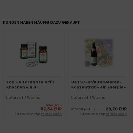
KUNDEN HABEN HÄUFIG DAZU GEKAUFT
Top - Vital Kapseln für
BJH 97-KräuterBeeren-
Knochen & BJH
Konzentrat - ein Energie-
exklusivDarm - aktive
Kick mit Beerenkraft
Bakterien
Lieferzeit:
1 Woche
Lieferzeit:
1 Woche
Sonderpreis
87,84 EUR
29,70 EUR
90,00 EUR pro 1 liter
inkl. 19 % MwSt. zzgl.
Versandkosten
inkl. 19 % MwSt. zzgl.
Versandkosten