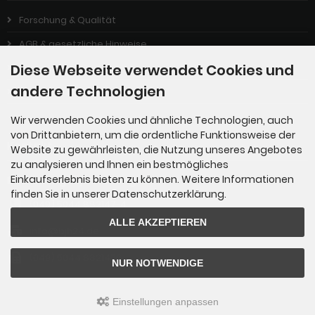
Forschung & Qualität
AGB & gesetzliche Hinweise
Diese Webseite verwendet Cookies und
Impressum
andere Technologien
Privatsphäre & Datenschutz
Wir verwenden Cookies und ähnliche Technologien, auch
von Drittanbietern, um die ordentliche Funktionsweise der
Kontakt
Website zu gewährleisten, die Nutzung unseres Angebotes
zu analysieren und Ihnen ein bestmögliches
Einkaufserlebnis bieten zu können. Weitere Informationen
Bestellungen/Beratung
finden Sie in unserer Datenschutzerklärung.
(049) 5044 882147-4
ALLE AKZEPTIEREN
info@bjh24.de
(049) 5044 8821476
NUR NOTWENDIGE
Einstellungen anpassen