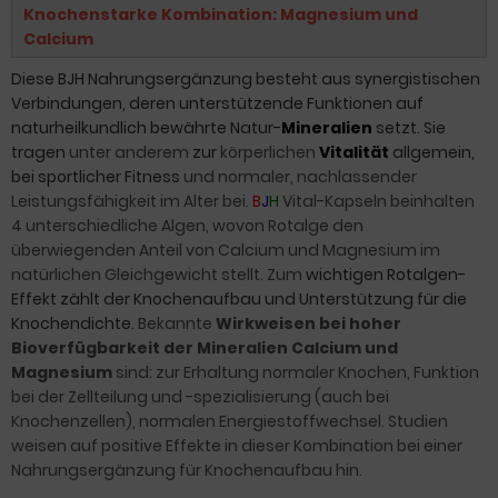
Knochenstarke Kombination: Magnesium und
Calcium
Diese BJH Nahrungsergänzung besteht aus synergistischen
Verbindungen, deren unterstützende Funktionen auf
naturheilkundlich bewährte Natur-
Mineralien
setzt. Sie
tragen
unter anderem
zur
körperlichen
Vitalität
allgemein,
bei sportlicher Fitness
und normaler, nachlassender
Leistungsfähigkeit im Alter bei.
B
J
H
Vital-Kapseln beinhalten
4 unterschiedliche Algen, wovon Rotalge den
überwiegenden Anteil von Calcium und Magnesium im
natürlichen Gleichgewicht stellt. Zum
wichtigen Rotalgen-
Effekt zählt der Knochenaufbau und Unterstützung für die
Knochendichte.
Bekannte
Wirkweisen bei hoher
Bioverfügbarkeit der Mineralien Calcium und
Magnesium
sind: zur Erhaltung normaler Knochen,
Funktion
bei der Zellteilung und -spezialisierung (auch bei
Knochenzellen)
,
normalen Energiestoffwechsel. Studien
weisen auf positive Effekte in dieser Kombination bei einer
Nahrungsergänzung für Knochenaufbau hin.