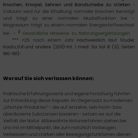
Knochen, Knorpel, Sehnen und Bandscheibe zu stärken
-
Calcium
wird für die Erhaltung normaler Knochen benötigt
und trägt zu einer normalen Muskelfunktion bei -
Magnesium
trägt zu einem normalen Energiestoffwechsel
2
bei
-
Gesetzliche Hinweise zu Nahrungsergänzungen
***
+2% nach einem Jahr
nachweislich laut Studie:
Kaats,G.R.und andere (2011)-Int. l med: Sa Vol 8 (3); Seiten
180-191)
-
Worauf Sie sich verlassen können:
Praktische Erfahrungswerte und eigene Forschung führten
zur Entwicklung dieser Kapseln. Im Gegensatz zu modernen
„Lifestyle-Produkten“ - die auf einzelne, teils hoch- bzw.
überdosierte Substanzen basieren - setzen wir auf die
Vielfalt der Natur. Altbewährte Naturverfahren stehen bei
uns mit im Mittelpunkt, die zum natürlich Vorbeugen,
Verbessern und stärken aller Bewegungsfunktionen dienen