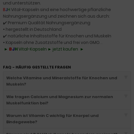
und unterstützen.
B
J
H
Vital-Kapseln sind eine hochwertige pflanzliche
Nahrungsergänzung und zeichnen sich aus durch:
✔️ Premium Qualität Nahrungsergänzung
•
hergestellt in Deutschland
✔️ natürliche Inhaltsstoffe für Knochen und Muskeln
•
Kapseln ohne Zusatzstoffe und
frei von GMO. .
►
B
J
H
Vital-Kapseln ► jetzt kaufen ►
FAQ - HÄUFIG GESTELLTE FRAGEN
Welche Vitamine und Mineralstoffe für Knochen und
Muskeln?
Wie tragen Calcium und Magnesium zur normalen
Muskelfunktion bei?
Warum ist Vitamin C wichtig für Knorpel und
Bindegewebe?