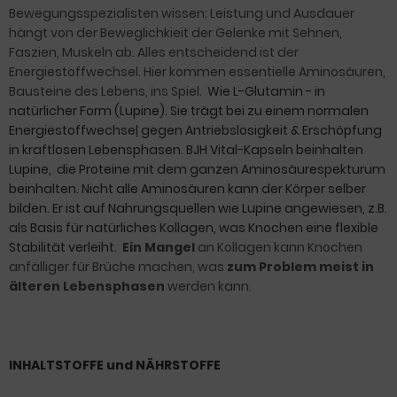
Bewegungsspezialisten wissen: Leistung und Ausdauer
hängt von der Beweglichkieit der Gelenke mit Sehnen,
Faszien, Muskeln ab. Alles entscheidend ist der
Energiestoffwechsel. Hier kommen essentielle Aminosäuren,
Bausteine des Lebens, ins Spiel.
Wie L-Glutamin - in
natürlicher Form (Lupine). Sie trägt bei zu einem normalen
Energiestoffwechse
l
gegen Antriebslosigkeit & Erschöpfung
in kraftlosen Lebensphasen. BJH Vital-Kapseln beinhalten
Lupine, die Proteine mit dem ganzen Aminosäurespekturum
beinhalten. Nicht alle Aminosäuren kann der Körper selber
bilden. Er ist auf Nahrungsquellen wie Lupine angewiesen, z.B.
als Basis für natürliches Kollagen, was Knochen eine flexible
Stabilität verleiht.
Ein Mangel
an Kollagen kann Knochen
anfälliger für Brüche machen, was
zum Problem
meist in
älteren Lebensphasen
werden kann.
INHALTSTOFFE und NÄHRSTOFFE