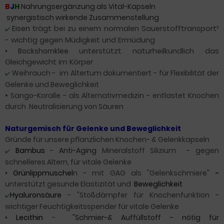
B
J
H
Nahrungsergänzung als Vital-Kapseln
synergistisch wirkende Zusammenstellung
Eisen t
rägt bei zu einem normalen Sauerstofftransport²
✔️
- wichtig gegen Müdigkeit und Ermüdung
•
Bockshornklee
unterstützt naturheilkundlich das
Gleichgewicht im Körper
Weihrauch - im Altertum dokumentiert - für Flexibilität der
✔️
Gelenke und Beweglichkeit
•
Sango-Koralle - als Alternativmedizin - entlastet Knochen
durch
Neutralisierung von Säuren
Naturgemisch für Gelenke und Beweglichkeit
Gründe für unsere pflanzlichen Knochen- & Gelenkkapseln
Bambus
-
Anti-Aging
Mineralstoff Silizium - gegen
✔️
schnelleres Altern, für vitale Gelenke
•
Grünlippmuschel
n - mit GAG als "Gelenkschmiere"
-
unterstützt gesunde Elastizität und
Beweglichkeit
Hyaluronsäure
- "Stoßdämpfer für Knochenfunktion -
✔️
wichtiger Feuchtigkeitsspender für vitale Gelenke
•
Lecithin
-
"Schmier-& Auffüllstoff - nötig für