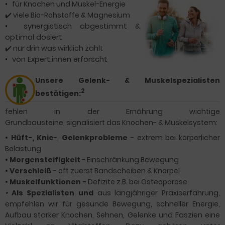
•
für Knochen und Muskel-Energie
✔️ viele Bio-Rohstoffe & Magnesium
•
synergistisch abgestimmt &
optimal dosiert
✔️
nur drin was wirklich zählt
•
von Expert:innen erforscht
Unsere Gelenk- & Muskelspezialisten
2
bestätigen:
fehlen in der Ernährung
wichtige
Grundbausteine,
signalisiert das Knochen- & Muskelsystem:
•
Hüft-, Knie
-,
Gelenkp
robleme
- extrem bei körperlicher
Belastung
•
Morgensteifigkeit
- Einschränkung Bewegung
•
Verschleiß
- oft zuerst Bandscheiben & Knorpel
•
Muskelfunktionen -
Defizite
z.B. bei Osteoporose
•
Als Spezialisten und
aus langjähriger Praxiserfahrung,
empfehlen wir
für gesunde Bewegung, schneller Energie,
Aufbau starker Knochen, Sehnen, Gelenke und Faszien eine