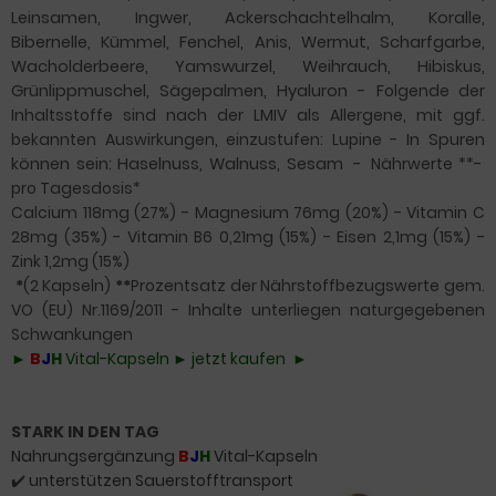
Leinsamen, Ingwer, Ackerschachtelhalm, Koralle,
Bibernelle,
Kümmel, Fenchel, Anis, Wermut, Scharfgarbe,
Wacholderbeere, Yamswurzel, Weihrauch, Hibiskus,
Grünlippmuschel, Sägepalmen, Hyaluron -
Folgende der
Inhaltsstoffe sind nach der LMIV als Allergene, mit ggf.
bekannten Auswirkungen, einzustufen: Lupine -
In Spuren
können sein: Haselnuss, Walnuss, Sesam
- Nährwerte **-
pro Tagesdosis*
Calcium 118mg (27%) - Magnesium 76mg (20%) - Vitamin C
28mg (35%) - Vitamin B6 0,21mg (15%) - Eisen 2,1mg (15%) -
Zink 1,2mg (15%)
*
(2 Kapseln)
**
Prozentsatz der Nährstoffbezugswerte gem.
VO (EU) Nr.1169/2011
- Inhalte unterliegen naturgegebenen
Schwankungen
►
B
J
H
Vital-Kapseln ► jetzt kaufen ►
STARK IN DEN TAG
Nahrungsergänzung
B
J
H
Vital-Kapseln
✔️
unterstützen Sauerstofftransport