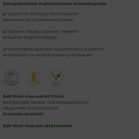
Energiebooster in pflanzlichen Gelenkkapseln
✔️
Lupine mit wicht
igen Aminosäuren
eine Basis für natürliches Kollagen
✔️
Sehnen, Faszien, M
uskeln, Gelenke
brauchen täglich
Kollagen
✔️
Feuchtigkeitsspender Hyaluronsäure & Lecithin
erforderlich für vitale Knochen und Gelenke
B
J
H
Vital-Kapseln 60 Stück
einzigartiges Muskel- und Gelenkpräparat
Hergestellt in Deutschland
Premium Qualität
B
J
H
Vital-Kapseln
jetzt kaufen