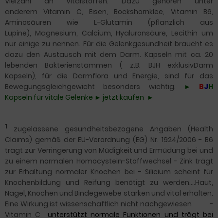
Vielzahl an Vitalstoffen.
Dazu gehören unter
anderem Vitamin C, Eisen,
Bockshornklee,
Vitamin B6,
Aminosäuren wie L-Glutamin (pflanzlich aus
Lupine),
Magnesium, Calcium, Hyaluronsäure, Lecithin um
nur einige zu nennen.
Für die
Gelenkgesundheit braucht es
dazu den Austausch mit dem Darm. Kapseln mit ca. 20
lebenden Bakterienstämmen ( z.B. BJH exklusivDarm
Kapseln), für die Darmflora und Energie, sind für das
Bewegungsgleichgewicht besonders wichtig.
►
B
J
H
Kapseln für vitale Gelenke ► jetzt kaufen ►
1
zugelassene gesundheitsbezogene Angaben (Health
Claims) gemäß der EU-Verordnung (EG) Nr. 1924/2006 -
B6
trägt zur Verringerung von Müdigkeit und Ermüdung bei
und
zu einem normalen Homocystein-Stoffwechsel
-
Zink
trägt
zur Erhaltung normaler Knochen bei
- Silicium
scheint für
Knochenbildung und Reifung benötigt zu werden....Haut,
Nägel, Knochen und Bindegewebe stärken und vital erhalten.
Eine Wirkung ist wissenschaftlich nicht nachgewiesen
-
Vitamin C
unterstützt normale Funktionen und trägt bei