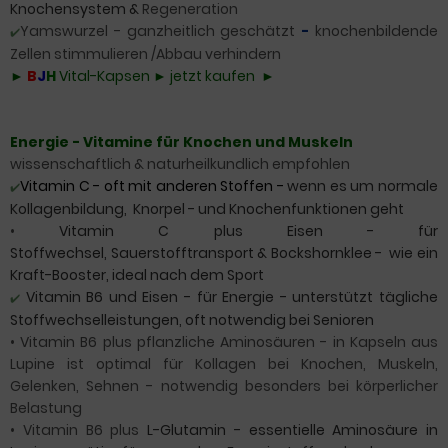
Knochensystem &
Regeneration
Yamswurzel - ganzheitlich
geschätzt
-
knochenbildende
✔️
Zellen stimmulieren /Abbau verhindern
►
B
J
H
Vital-Kapsen ► jetzt kaufen ►
Energie - Vitamine für Knochen und Muskeln
wissenschaftlich & naturheilkundlich empfohlen
Vitamin C
- oft mit anderen Stoffen -
wenn es um normale
✔️
Kollagenbildung,
Knorpel - und Knochenfunktionen geht
•
Vitamin C plus Eisen - für
Stoffwechsel, Sauerstofftransport & Bockshornklee - wie ein
Kraft-Booster, ideal nach dem Sport
Vitamin B6 und Eisen - für Energie - unterstützt tägliche
✔️
Stoffwechselleistungen, oft notwendig bei Senioren
• Vitamin B6 plus pflanzliche Aminosäuren - in Kapseln aus
Lupine ist optimal für Kollagen bei Knochen,
Muskeln,
Gelenken, Sehnen - notwendig besonders bei körperlicher
Belastung
• Vitamin B6 plus
L-Glutamin - essentielle Aminosäure in